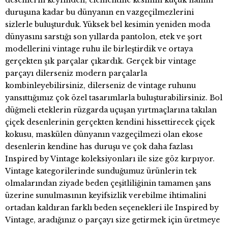
desenlerin keyfinden; clementine kesimin küçük hanım
duruşuna kadar bu dünyanın en vazgeçilmezlerini
sizlerle buluşturduk. Yüksek bel kesimin yeniden moda
dünyasını sarstığı son yıllarda pantolon, etek ve şort
modellerini vintage ruhu ile birleştirdik ve ortaya
gerçekten şık parçalar çıkardık. Gerçek bir vintage
parçayı dilerseniz modern parçalarla
kombinleyebilirsiniz, dilerseniz de vintage ruhunu
yansıttığımız çok özel tasarımlarla buluşturabilirsiniz. Bol
düğmeli eteklerin rüzgarda uçuşan yırtmaçlarına takılan
çiçek desenlerinin gerçekten kendini hissettirecek çiçek
kokusu, maskülen dünyanın vazgeçilmezi olan ekose
desenlerin kendine has duruşu ve çok daha fazlası
Inspired by Vintage koleksiyonları ile size göz kırpıyor.
Vintage kategorilerinde sunduğumuz ürünlerin tek
olmalarından ziyade beden çeşitliliğinin tamamen şans
üzerine sunulmasının keyifsizlik verebilme ihtimalini
ortadan kaldıran farklı beden seçenekleri ile Inspired by
Vintage, aradığınız o parçayı size getirmek için üretmeye