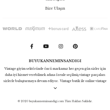
Bize Ulaşın
BUYUKANNEMINSANDIGI
Vintage giyim sektöründe öncü markamız her geçen gün sizler için
daha iyi hizmet verebilmek adına özenle seçilmiş vintage parçaları
sizlerle buluşturmaya devam ediyor. Vintage butik ile online vintage
alışverişinde Büyükannemin Sandığı 70ler, 80ler, 90lar vintage
gömlek, vintage ceket, vintage elbise ve aztek mont gibi nadir
binlerce parçayı koleksiyonunda bulunduruyor. Vintage ürünlerden
© 2020 buyukanneminsandigi.com Tüm Hakları Saklıdır.
ilham alarak tasarladığımız Inspired by Vintage ürünleri ile eşsiz ve