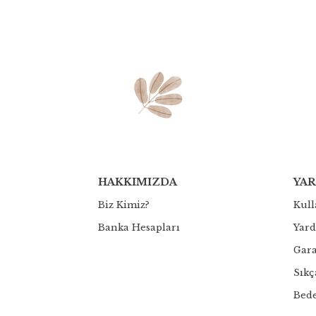
HAKKIMIZDA
YA
Biz Kimiz?
Kull
Banka Hesapları
Yar
Gara
Sıkç
Bed