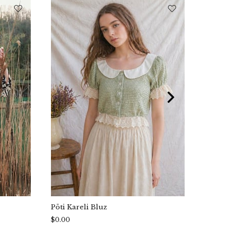
Pöti Kareli Bluz
Mavi 
$0.00
$0.00