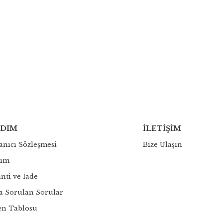
RDIM
İLETİŞİM
anıcı Sözleşmesi
Bize Ulaşın
dım
nti ve İade
a Sorulan Sorular
en Tablosu