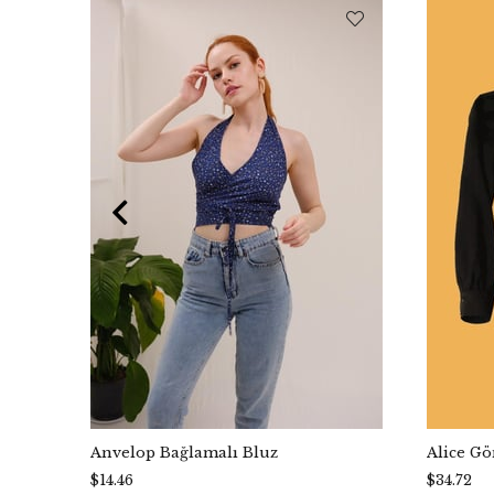
Anvelop Bağlamalı Bluz
Alice G
$14.46
$34.72