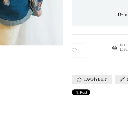
Ürün
İST
LIS
TAVSIYE ET