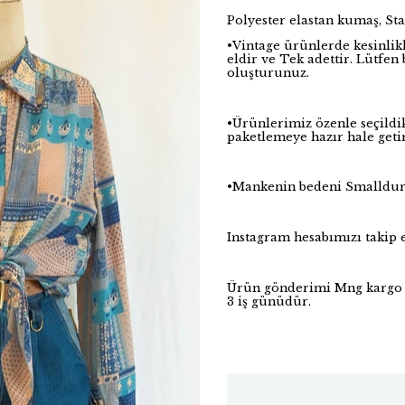
Polyester elastan kumaş, St
•Vintage ürünlerde kesinlik
eldir ve Tek adettir. Lütfe
oluşturunuz.
•Ürünlerimiz özenle seçildi
paketlemeye hazır hale getir
•Mankenin bedeni Smalldu
Instagram hesabımızı taki
Ürün gönderimi Mng kargo i
3 iş günüdür.