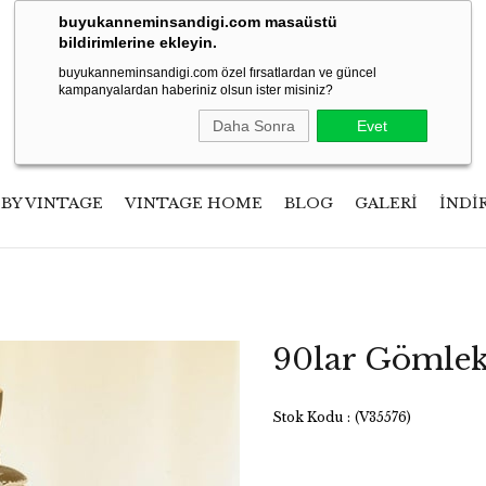
2500₺ ve Üzeri Alışverişlerinizde Kargo Bedava
buyukanneminsandigi.com masaüstü
bildirimlerine ekleyin.
buyukanneminsandigi.com özel fırsatlardan ve güncel
kampanyalardan haberiniz olsun ister misiniz?
Daha Sonra
Evet
 BY VINTAGE
VINTAGE HOME
BLOG
GALERİ
İNDİ
90lar Gömle
Stok Kodu
(V35576)