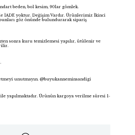
andart beden, bol kesim, 90lar gömlek.
le İADE yoktur. Değişim Vardır. Ürünlerimiz İkinci
n bunları göz önünde bulundurarak sipariş
kten sonra kuru temizlemesi yapılır, ütülenir ve
ilir.
r.
p etmeyi unutmayın. @buyukanneminsandigi
le yapılmaktadır. Ürünün kargoya verilme süresi 1-