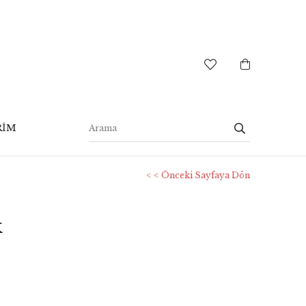
RİM
< < Önceki Sayfaya Dön
k