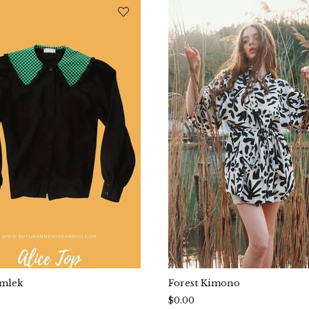
ömlek
Forest Kimono
$0.00