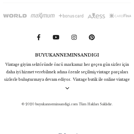
BUYUKANNEMINSANDIGI
Vintage giyim sektöründe öncü markamız her geçen gün sizler için
daha iyi hizmet verebilmek adına özenle seçilmiş vintage parçaları
sizlerle buluşturmaya devam ediyor. Vintage butik ile online vintage
alışverişinde Büyükannemin Sandığı 70ler, 80ler, 90lar vintage
gömlek, vintage ceket, vintage elbise ve aztek mont gibi nadir
binlerce parçayı koleksiyonunda bulunduruyor. Vintage ürünlerden
© 2020 buyukanneminsandigi.com Tüm Hakları Saklıdır.
ilham alarak tasarladığımız Inspired by Vintage ürünleri ile eşsiz ve
zamansız parçaları sizlerle buluşturuyor.