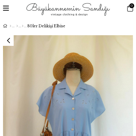
0
80ler Delikişi Elbise