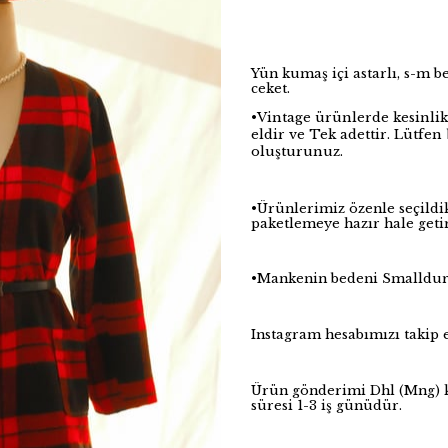
Yün kumaş içi astarlı, s-m b
ceket.
•Vintage ürünlerde kesinlik
eldir ve Tek adettir. Lütfe
oluşturunuz.
•Ürünlerimiz özenle seçildi
paketlemeye hazır hale getir
•Mankenin bedeni Smalldu
Instagram hesabımızı taki
Ürün gönderimi Dhl (Mng) k
süresi 1-3 iş günüdür.