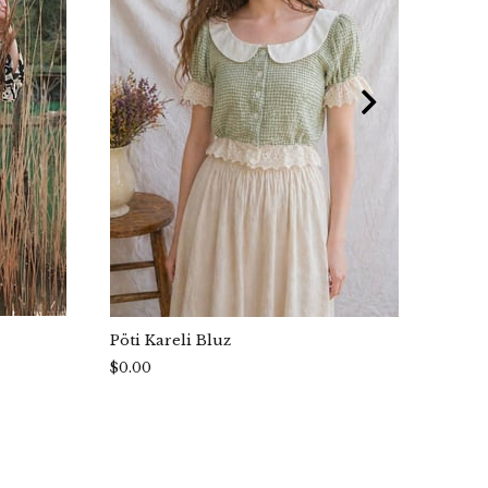
Pöti Kareli Bluz
Mavi 
$0.00
$0.00