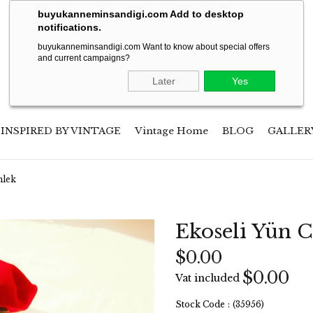
Soon will be shipping to USA!
buyukanneminsandigi.com Add to desktop
notifications.
buyukanneminsandigi.com Want to know about special offers
and current campaigns?
Later
Yes
INSPIRED BY VINTAGE
Vintage Home
BLOG
GALLER
mlek
Ekoseli Yün 
$0.00
$0.00
Vat included
Stock Code
(35956)