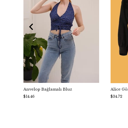
Anvelop Bağlamalı Bluz
Alice G
$14.46
$34.72