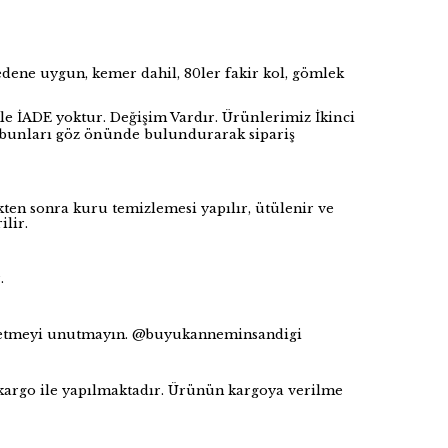
edene uygun, kemer dahil, 80ler fakir kol, gömlek
le İADE yoktur. Değişim Vardır. Ürünlerimiz İkinci
n bunları göz önünde bulundurarak sipariş
kten sonra kuru temizlemesi yapılır, ütülenir ve
ilir.
r.
p etmeyi unutmayın. @buyukanneminsandigi
argo ile yapılmaktadır. Ürünün kargoya verilme