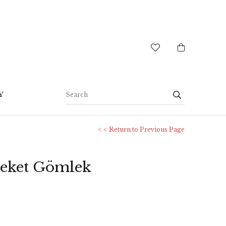
Y
< < Return to Previous Page
Ceket Gömlek