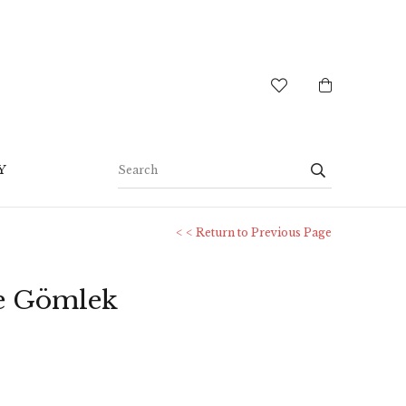
Y
< < Return to Previous Page
e Gömlek