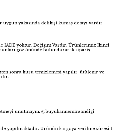
uygun yakasında delikişi kumaş detayı vardır,
le İADE yoktur. Değişim Vardır. Ürünlerimiz İkinci
n bunları göz önünde bulundurarak sipariş
kten sonra kuru temizlemesi yapılır, ütülenir ve
ilir.
r.
p etmeyi unutmayın. @buyukanneminsandigi
le yapılmaktadır. Ürünün kargoya verilme süresi 1-