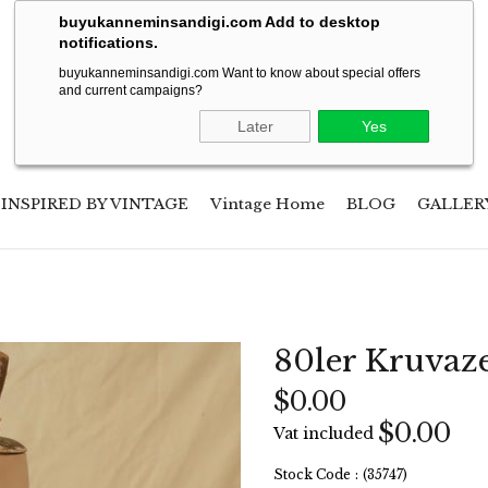
Soon will be shipping to USA!
buyukanneminsandigi.com Add to desktop
notifications.
buyukanneminsandigi.com Want to know about special offers
and current campaigns?
Later
Yes
INSPIRED BY VINTAGE
Vintage Home
BLOG
GALLER
80ler Kruvaz
$0.00
$0.00
Vat included
Stock Code
(35747)