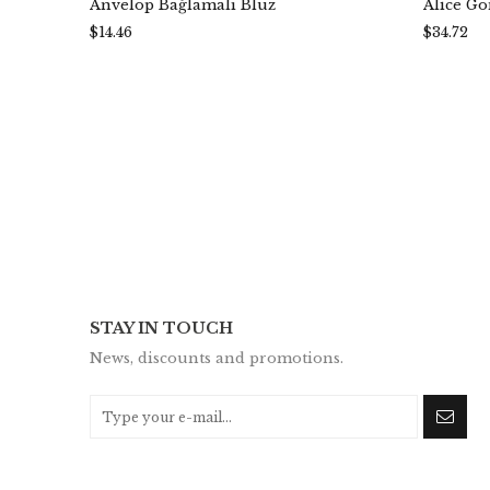
Anvelop Bağlamalı Bluz
Alice G
$14.46
$34.72
STAY IN TOUCH
News, discounts and promotions.