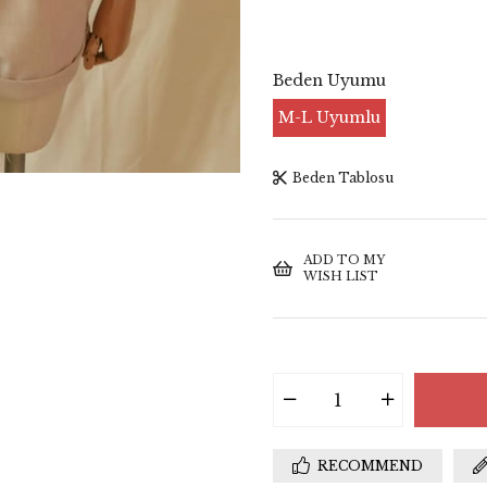
Beden Uyumu
M-L Uyumlu
Beden Tablosu
ADD TO MY
WISH LIST
RECOMMEND