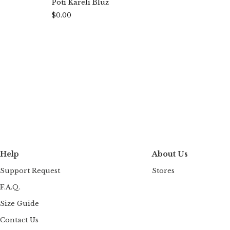
Pöti Kareli Bluz
Mavi 
$0.00
$0.00
Help
About Us
Support Request
Stores
F.A.Q.
Size Guide
Contact Us