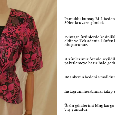
Pamuklu kumaş, M-L bedenr 
80ler kruvaze gömlek.
•Vintage ürünlerde kesinlik
eldir ve Tek adettir. Lütfe
oluşturunuz.
•Ürünlerimiz özenle seçildi
paketlemeye hazır hale getir
•Mankenin bedeni Smalldu
Instagram hesabımızı taki
Ürün gönderimi Mng kargo i
3 iş günüdür.