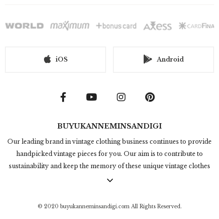
iOS
Android
BUYUKANNEMINSANDIGI
Our leading brand in vintage clothing business continues to provide
handpicked vintage pieces for you. Our aim is to contribute to
sustainability and keep the memory of these unique vintage clothes
alive. Online vintage clothing shopping in Büyükannemin Sandığı
contains thousands of timeless and rare products. We're producing
in under the title of "Inspired by Vintage" which we design and get
© 2020 buyukanneminsandigi.com All Rights Reserved.
inspired from 50s, 60s, 70s, 80s and 90s clothing style. We invite you